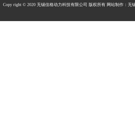
Copy right © 2020 无锡佳格动力科技有限公司 版权所有
网站制作
：
无