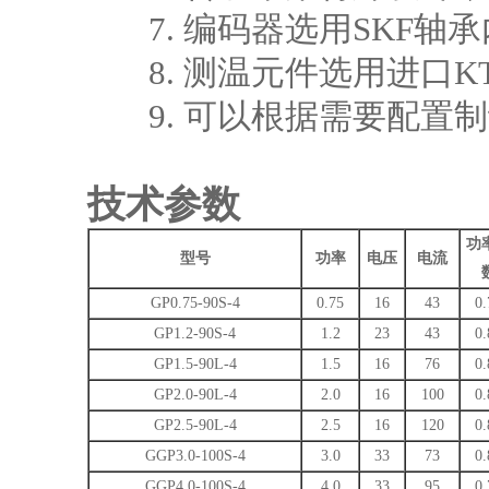
7. 编码器选用SKF轴
8. 测温元件选用进口KT
9. 可以根据需要配置制
技术参数
功
型号
功率
电压
电流
GP0.75-90S-4
0.75
16
43
0.
GP1.2-90S-4
1.2
23
43
0.
GP1.5-90L-4
1.5
16
76
0.
GP2.0-90L-4
2.0
16
100
0.
GP2.5-90L-4
2.5
16
120
0.
GGP3.0-100S-4
3.0
33
73
0.
GGP4.0-100S-4
4.0
33
95
0.