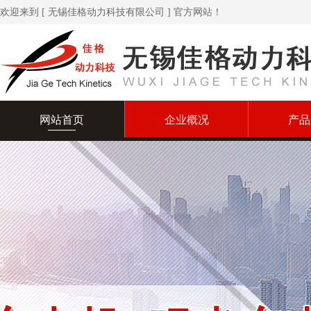
欢迎来到 [ 无锡佳格动力科技有限公司 ] 官方网站！
网站首页
企业概况
产品